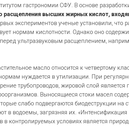
ститутом гастрономии СФУ. В основе разработк
о расщепления высших жирных кислот, входя
ервых экспериментов ученые установили, что 
вует нормам кислотности. Однако оно содержи
 перед ультразвуковым расщеплением, наприм
стительное масло относится к четвертому клас
нормам нуждается в утилизации. При регуляр
рение трубопроводов, жировой слой является 
роорганизмов. Выносящиеся стоки масел соде
оторые слабо подвергаются биодеструкции на 
ют в водоемы, загрязняя их. «Интенсификация
в в контролируемых условиях является приро