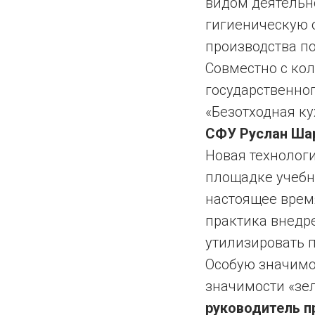
видом деятельн
гигиеническую о
производства п
Совместно с кол
государственног
«Безотходная ку
СФУ Руслан Ша
Новая технолог
площадке учебно
настоящее время
практика внедр
утилизировать 
Особую значимос
значимости «зел
руководитель п