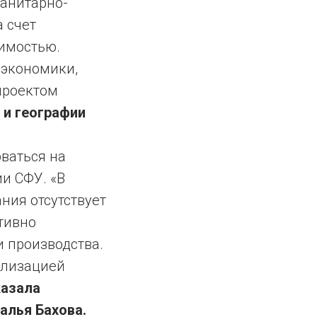
санитарно-
 счет
оимостью.
 экономики,
проектом
 и географии
ваться на
и СФУ. «В
ния отсутствует
тивно
 производства.
ализацией
казала
алья Бахова.