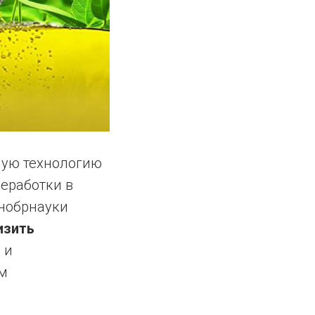
ную технологию
еработки в
инобрнауки
изить
 и
им