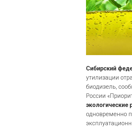
Сибирский феде
утилизации отр
биодизель, соо
России «Приорит
экологические 
одновременно п
эксплуатационн