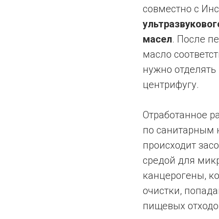
совместно с Ин
ультразвуковог
масел
. После п
масло соответст
нужно отделять
центрифугу.
Отработанное ра
по санитарным 
происходит засо
средой для мик
канцерогены, к
очистки, попада
пищевых отходо