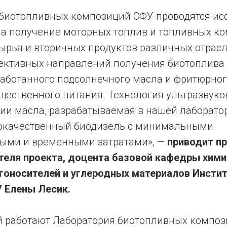
 биотопливных композиций СФУ проводятся ис
а получение моторных топлив и топливных к
ырья и вторичных продуктов различных отрасл
ективных направлений получения биотоплива 
работанного подсолнечного масла и фритюрно
щественного питания. Технология ультразвуко
ии масла, разрабатываемая в нашей лаборатор
окачественный биодизель с минимальными
ыми и временными затратами», —
приводит п
теля проекта, доцента базовой кафедры хими
гоносителей и углеродных материалов Инстит
У Елены Лесик.
й работают Лаборатория биотопливных компо