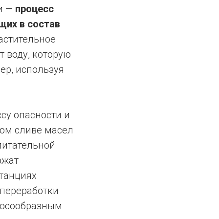
и —
процесс
щих в состав
растительное
т воду, которую
ер, используя
су опасности и
ном сливе масел
питательной
ржат
станциях
 переработки
досообразным