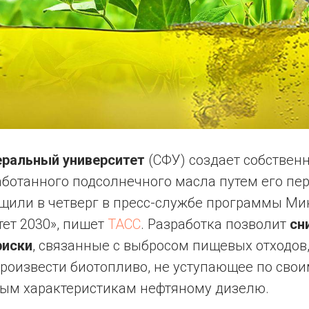
ральный университет
(СФУ) создает собствен
аботанного подсолнечного масла путем его пер
бщили в четверг в пресс-службе программы М
ет 2030», пишет
ТАСС
. Разработка позволит
сн
риски
, связанные с выбросом пищевых отходов,
роизвести биотопливо, не уступающее по сво
ым характеристикам нефтяному дизелю.