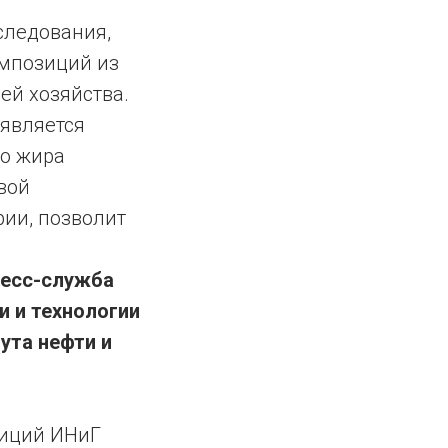
следования,
омпозиций из
ей хозяйства.
является
го жира
вой
ии, позволит
ресс-служба
и и технологии
ута нефти и
зиций ИНиГ