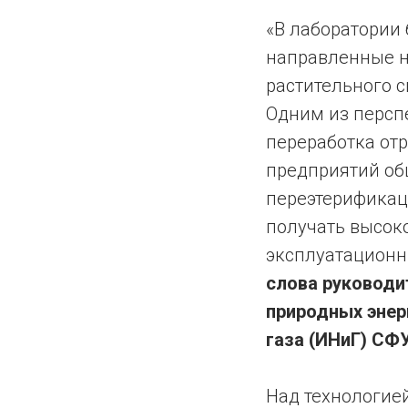
«В лаборатории
направленные н
растительного с
Одним из персп
переработка от
предприятий об
переэтерификац
получать высок
эксплуатационн
слова руководи
природных энер
газа (ИНиГ) СФ
Над технологие