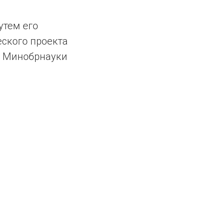
утем его
еского проекта
е Минобрнауки