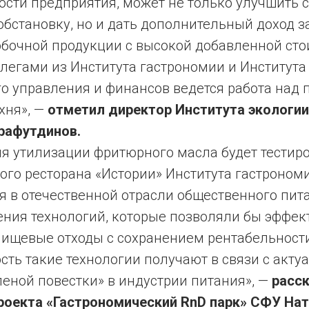
ости предприятия, может не только улучшить 
бстановку, но и дать дополнительный доход за
обочной продукции с высокой добавленной ст
легами из Института гастрономии и Института
о управления и финансов ведется работа над 
хня», —
отметил директор Института экологии
рафутдинов.
ия утилизации фритюрного масла будет тестиро
го ресторана «Истории» Института гастрономи
 в отечественной отрасли общественного пита
ения технологий, которые позволяли бы эффек
пищевые отходы с сохранением рентабельности
ть такие технологии получают в связи с акту
еной повестки» в индустрии питания», —
расс
роекта «Гастрономический RnD парк» СФУ Нат