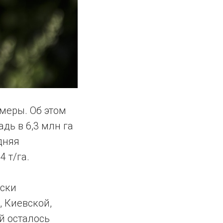
меры. Об этом
адь в 6,3 млн га
дняя
 т/га.
ески
 Киевской,
й осталось