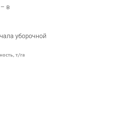
 – в
ачала уборочной