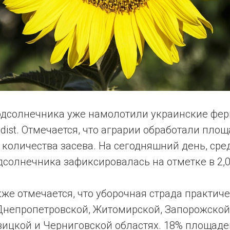
подсолнечника уже намолотили украинские фер
ndist. Отмечается, что аграрии обработали площ
 количества засева. На сегодняшний день, сре
солнечника зафиксировалась на отметке в 2,04
же отмечается, что уборочная страда практич
Днепропетровской, Житомирской, Запорожской,
вицкой и Черниговской областях. 18% площаде