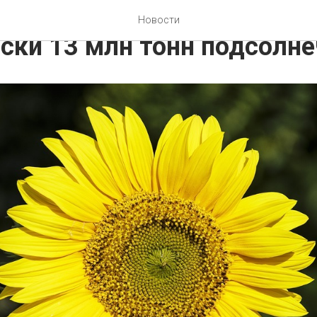
ие аграрии намолотили
Новости
ски 13 млн тонн подсолн