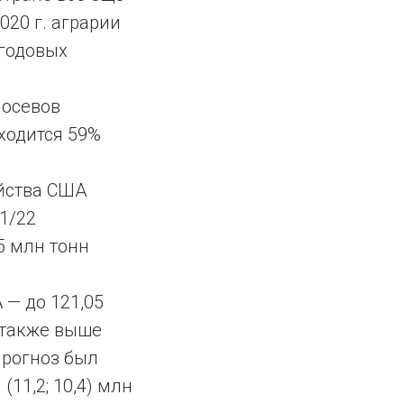
020 г. аграрии
егодовых
посевов
ходится 59%
яйства США
1/22
5 млн тонн
— до 121,05
о также выше
прогноз был
(11,2; 10,4) млн