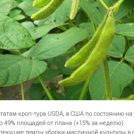
татам кроп-тура USDA, в США по состоянию на 
о 49% площадей от плана (+15% за неделю).
 текущие темпы уборки масличной культуры в 