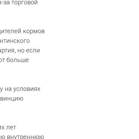
-за торговой
одителей кормов
ентинского
ртия, но если
ют больше
у на условиях
ровинцию
х лет
вою внутреннюю