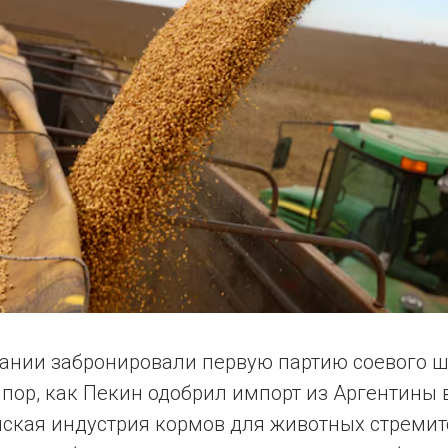
ании забронировали первую партию соевого ш
 пор, как Пекин одобрил импорт из Аргентины в
йская индустрия кормов для животных стремит