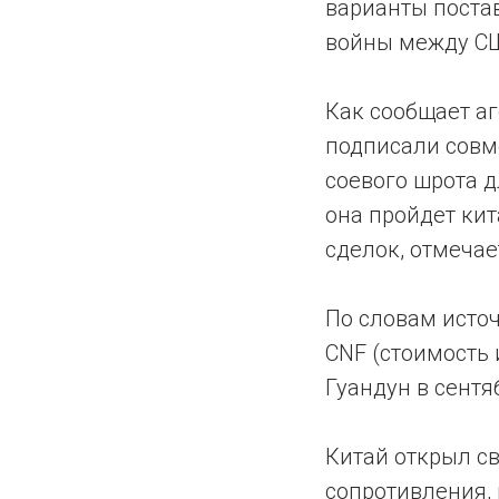
варианты постав
войны между СШ
Как сообщает аг
подписали совме
соевого шрота д
она пройдет ки
сделок, отмечае
По словам источ
CNF (стоимость 
Гуандун в сентя
Китай открыл с
сопротивления,