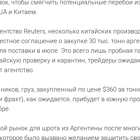
ок, чтобы смягчить потенциальные перебои из
А и Китаем.
ентство Reuters, несколько китайских произв
стное соглашение о закупке 30 тыс. тонн арг
ля поставки в июле. Это всего лишь пробная па
тайскую проверку и карантин, трейдеры ожида
т агентство.
ников, груз, закупленный по цене $360 за тонн
и фрахт), как ожидается, прибудет в южную п
бре.
вой рынок для шрота из Аргентины после многи
 которое было вызвано желанием защитить с