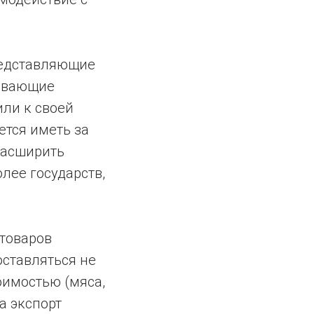
редставляющие
зывающие
или к своей
ется иметь за
расширить
лее государств,
отоваров
оставляться не
оимостью (мяса,
да экспорт