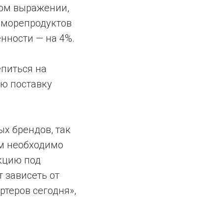
ном выражении,
 морепродуктов
нности — на 4%.
питься на
ую поставку
х брендов, так
ом необходимо
кцию под
т зависеть от
теров сегодня»,