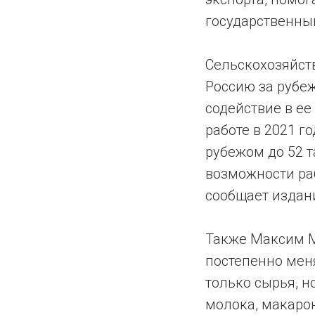
государственны
Сельскохозяйст
Россию за рубе
содействие в е
работе в 2021 г
рубежом до 52 
возможности раб
сообщает издани
Также Максим М
постепенно мен
только сырья, н
молока, макарон 