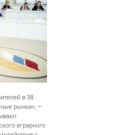
ителей в 38
тные рынки», —
зывают
ского аграрного
имодействие с