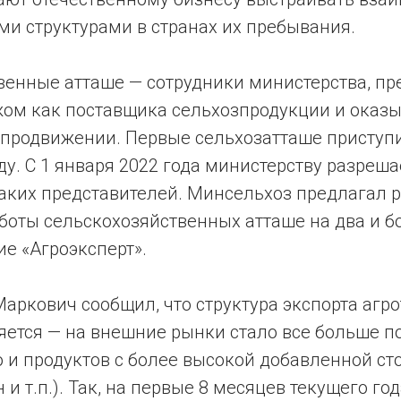
ми структурами в странах их пребывания.
венные атташе — сотрудники министерства, п
жом как поставщика сельхозпродукции и ока
е продвижении. Первые сельхозатташе приступ
оду. С 1 января 2022 года министерству разреша
таких представителей. Минсельхоз предлагал 
оты сельскохозяйственных атташе на два и бо
е «Агроэксперт».
аркович сообщил, что структура экспорта агр
яется — на внешние рынки стало все больше п
о и продуктов с более высокой добавленной ст
и т.п.). Так, на первые 8 месяцев текущего го