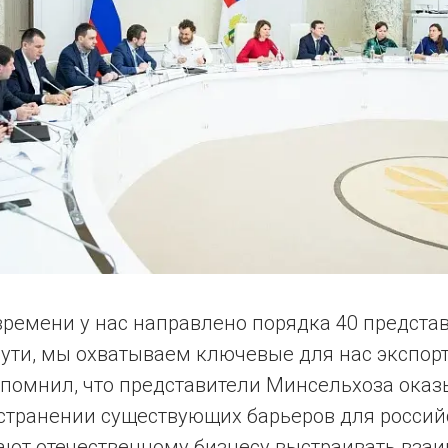
ремени у нас направлено порядка 40 представ
сути, мы охватываем ключевые для нас экспор
апомнил, что представители Минсельхоза ока
устранении существующих барьеров для россий
гают отечественному бизнесу выстраивать вза