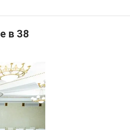
е в 38