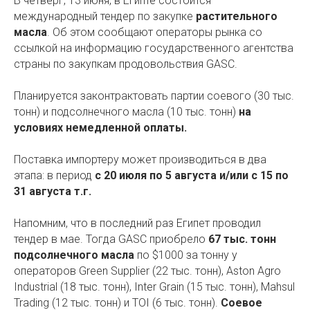
В четверг, 13 июня, в Египте состоится
международный тендер по закупке
растительного
масла
. Об этом сообщают операторы рынка со
ссылкой на информацию государственного агентства
страны по закупкам продовольствия GASC.
Планируется законтрактовать партии соевого (30 тыс.
тонн) и подсолнечного масла (10 тыс. тонн)
на
условиях немедленной оплаты.
Поставка импортеру может производиться в два
этапа: в период
с 20 июля по 5 августа и/или с 15 по
31 августа т.г.
Напомним, что в последний раз Египет проводил
тендер в мае. Тогда GASC приобрело
67 тыс. тонн
подсолнечного масла
по $1000 за тонну у
операторов Green Supplier (22 тыс. тонн), Aston Agro
Industrial (18 тыс. тонн), Inter Grain (15 тыс. тонн), Mahsul
Trading (12 тыс. тонн) и TOI (6 тыс. тонн).
Соевое