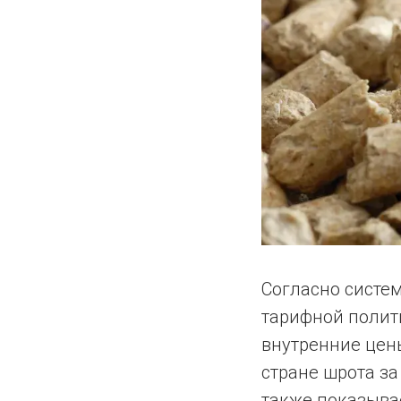
Согласно систем
тарифной полит
внутренние цены
стране шрота з
также показыва