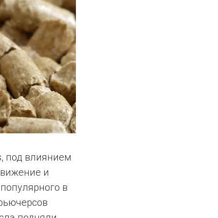
s, под влиянием
движение и
 популярного в
 фьючерсов
асла подняли