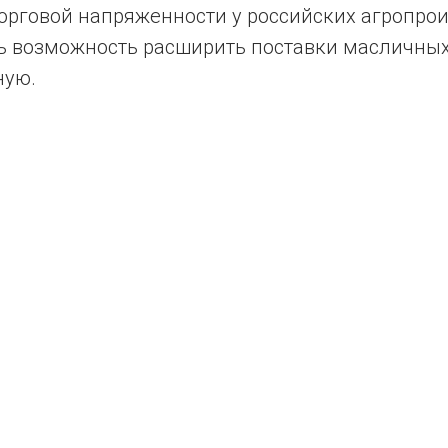
торговой напряженности у российских агропро
ь возможность расширить поставки масличных,
ную.
Tilda
Made on