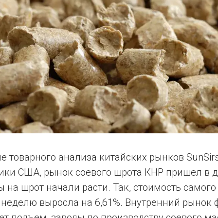
е товарного анализа китайских рынков SunSir
ики США, рынок соевого шрота КНР пришел в 
 на шрот начали расти. Так, стоимость самого
а неделю выросла на 6,61%. Внутренний рынок
ет подъем, заводы по производству соевого м