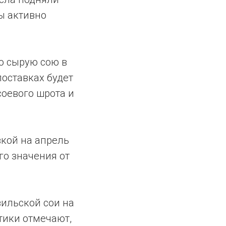
ы активно
ю сырую сою в
оставках будет
соевого шрота и
авкой на апрель
го значения от
зильской сои на
тики отмечают,