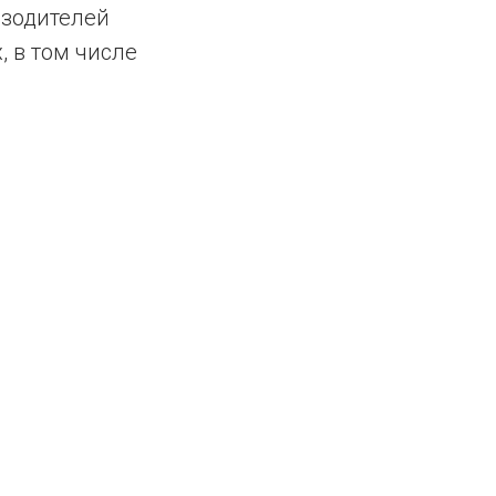
изодителей
 в том числе