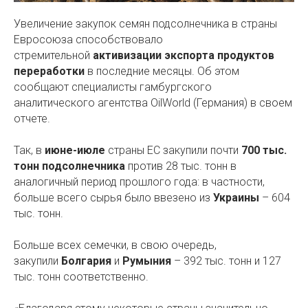
Увеличение закупок семян подсолнечника в страны
Евросоюза способствовало
стремительной
активизации экспорта продуктов
переработки
в последние месяцы. Об этом
сообщают специалисты гамбургского
аналитического агентства OilWorld (Германия) в своем
отчете.
Так, в
июне-июле
страны ЕС закупили почти
700 тыс.
тонн подсолнечника
против 28 тыс. тонн в
аналогичный период прошлого года: в частности,
больше всего сырья было ввезено из
Украины
– 604
тыс. тонн.
Больше всех семечки, в свою очередь,
закупили
Болгария
и
Румыния
– 392 тыс. тонн и 127
тыс. тонн соответственно.