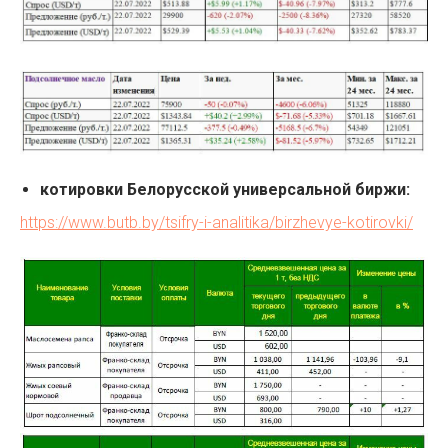
котировки Белорусской универсальной биржи:
https://www.butb.by/tsifry-i-analitika/birzhevye-kotirovki/