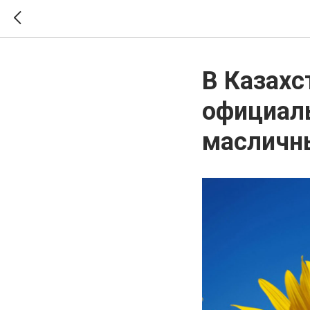
В Казахс
официаль
масличн