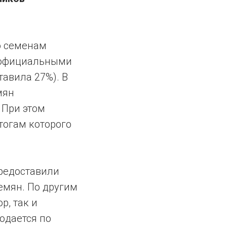
о семенам
с официальными
тавила 27%). В
мян
 При этом
тогам которого
предоставили
емян. По другим
р, так и
юдается по