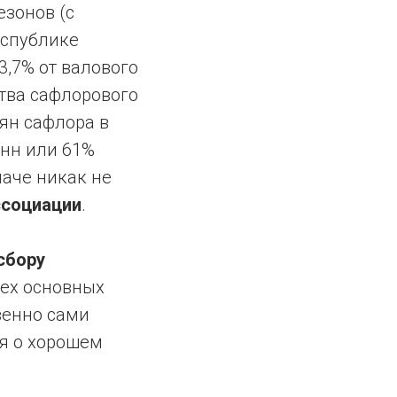
езонов (с
еспублике
23,7% от валового
тва сафлорового
мян сафлора в
онн или 61%
наче никак не
ссоциации
.
сбору
рех основных
венно сами
ся о хорошем