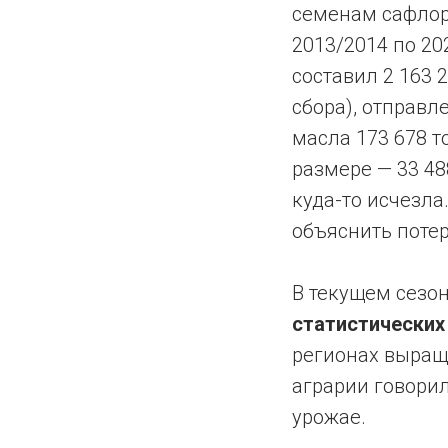
семенам сафлор
2013/2014 по 20
составил 2 163 2
сбора), отправ
масла 173 678 т
размере — 33 48
куда-то исчезла
объяснить поте
В текущем сезон
статистических
регионах выращ
аграрии говори
урожае.