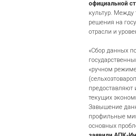
официальной ст
культур. Между
решения на гос
отрасли и урове
«Сбор данных п
государственны
«ручном режиме»
(сельхозтовароп
предоставляют 
текущих эконом
Завышение данн
профильные мин
основных пробл
заявили АПК-Ин