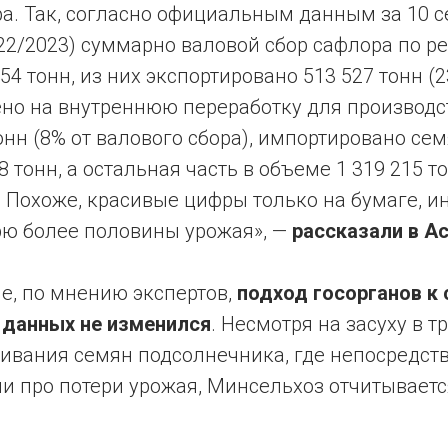
а. Так, согласно официальным данным за 10 с
22/2023) суммарно валовой сбор сафлора по р
54 тонн, из них экспортировано 513 527 тонн (
лено на внутреннюю переработку для производс
онн (8% от валового сбора), импортировано се
8 тонн, а остальная часть в объеме 1 319 215 т
. Похоже, красивые цифры только на бумаге, и
рю более половины урожая», —
рассказали в А
е, по мнению экспертов,
подход госорганов к 
 данных не изменился
. Несмотря на засуху в т
ивания семян подсолнечника, где непосредст
ли про потери урожая, Минсельхоз отчитывает