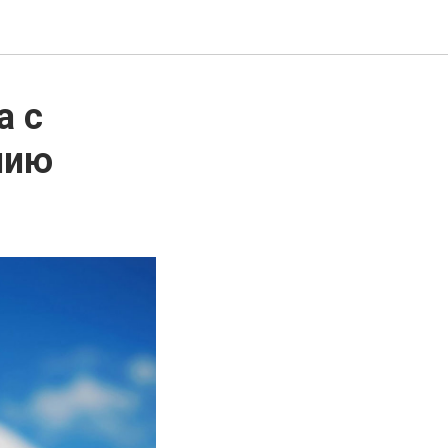
а с
чию