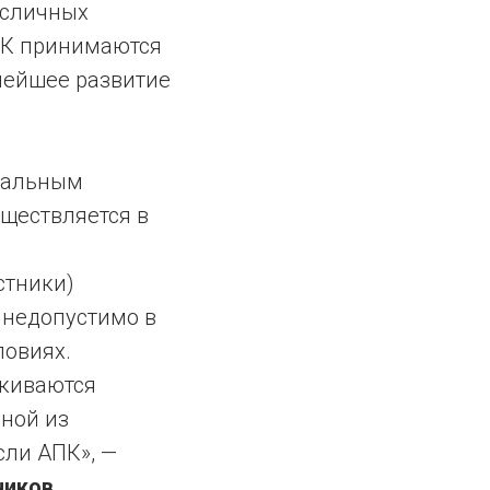
масличных
АПК принимаются
нейшее развитие
тральным
ществляется в
стники)
 недопустимо в
ловиях.
лкиваются
ной из
сли АПК», —
чиков