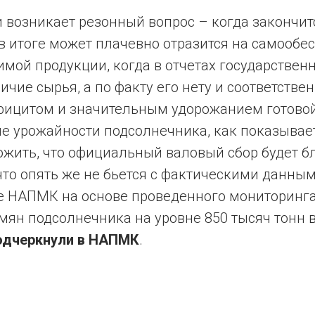
и возникает резонный вопрос – когда закончитс
в итоге может плачевно отразится на самообе
мой продукции, когда в отчетах государствен
чие сырья, а по факту его нету и соответстве
ефицитом и значительным удорожанием готово
не урожайности подсолнечника, как показывае
жить, что официальный валовый сбор будет б
что опять же не бьется с фактическими данны
е НАПМК на основе проведенного мониторинг
мян подсолнечника на уровне 850 тысяч тонн в
одчеркнули в НАПМК
.