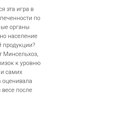
я эта игра в
спеченности по
ные органы
нно население
й продукции?
т Минсельхоз,
лизок к уровню
ми самих
а оценивала
 весе после