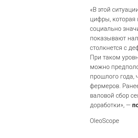
«В этой ситуаци
цифры, которая 
социально значи
показывают нали
столкнется с д
При таком уров
можно предполо
прошлого года, 
фермеров. Ране
валовой сбор се
доработки», —
п
OleoScope