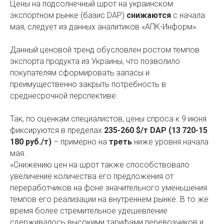
Цены на подсолнечный шрот на украинском
экспортном рынке (базис DAP)
снижаются
с начала
мая, следует из данных аналитиков «АПК-Информ».
Данный ценовой тренд обусловлен ростом темпов
экспорта продукта из Украины, что позволило
покупателям сформировать запасы и
преимущественно закрыть потребность в
среднесрочной перспективе.
Так, по оценкам специалистов, цены спроса к 9 июня
фиксируются в пределах
235-260 $/т DAP (13 720-15
180 руб./т)
– примерно на
треть
ниже уровня начала
мая.
«Снижению цен на шрот также способствовало
увеличение количества его предложения от
переработчиков на фоне значительного уменьшения
темпов его реализации на внутреннем рынке. В то же
время более стремительное удешевление
сдерживалось высокими тарифами перевозчиков и