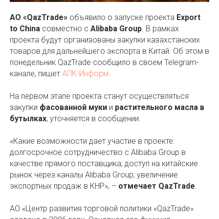
АО «QazTrade»
объявило о запуске проекта
Export
to China
совместно с
Alibaba Group
. В рамках
проекта будут организованы закупки казахстанских
товаров для дальнейшего экспорта в Китай. Об этом в
понедельник QazTrade сообщило в своем Telegram-
канале, пишет
АПК-Информ
.
На первом этапе проекта станут осуществляться
закупки
фасованной муки
и
растительного масла в
бутылках
, уточняется в сообщении.
«Какие возможности дает участие в проекте:
долгосрочное сотрудничество с Alibaba Group в
качестве прямого поставщика; доступ на китайские
рынок через каналы Alibaba Group; увеличение
экспортных продаж в КНР», –
отмечает QazTrade
.
АО «Центр развития торговой политики «QazTrade»