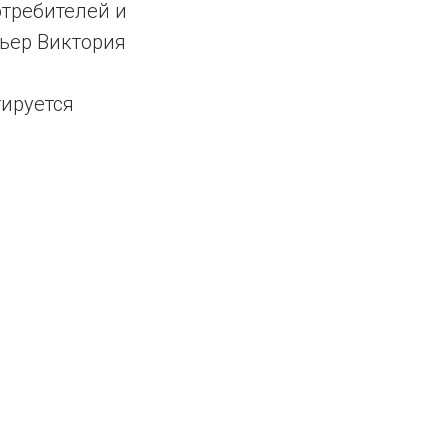
отребителей и
мьер Виктория
тируется