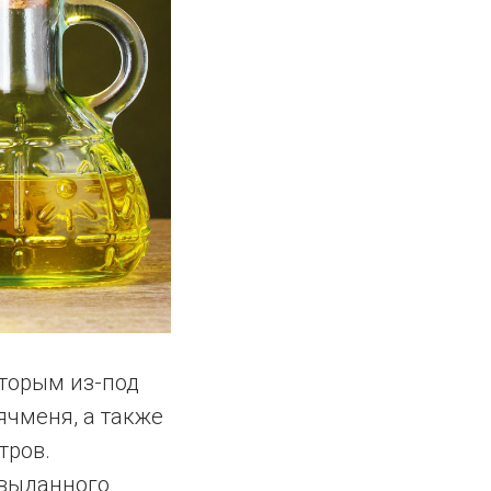
оторым из-под
ячменя, а также
тров.
 выданного