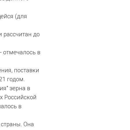
ейся (для
и рассчитан до
- отмечалось в
ения, поставки
21 годом.
я" зерна в
х Российской
чалось в
 страны. Она