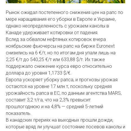
Рынок ожидал постепенного снижения цен на рапс по
мере наращивания его уборки в Европе и Украине,
однако неопределенность с урожаем канолы в
Канаде удерживает котировки от падения.
Вслед за обвалом нефтяных котировок вчера
ноябрьские фьючерсы на рапс на бирже Euronext
снизились на 6 €/т, но по итогам дня упали лишь на
2,25 €/т до 540,25 €/т или 633,88 $/т. Их также
поддержало снижение курса евро относительно
доллара до уровня 1,1733 $/€.
Европа ускоряет уборку рапса, и прогнозы урожая
остаются на уровне 17 млн т, поскольку средняя
урожайность рапса в ЕС, по данным агентства MARS,
составит 3,2 т/га, что на 2,3% превысит
прошлогоднюю и на 4,8% — средний 5-летний
показатель.
В канадских прериях на выходных прошли дожди,
которые вряд ли улучшат состояние посевов канолы и