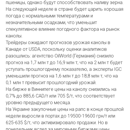
пшеницы, однако будут способствовать наливу зерна.
На следующей неделе в стране будет царить хорошая
погода с нормальными температурами и
незначительными осадками, что уменьшит
спекулятивное влияние погодного фактора на рынок
канолы.
Трейдеры ожидают прогнозов урожая канолы в
Канаде от USDA, поскольку оценки аналитиков
разошлись: агентство OilWorld (Германия) снизило
прогноз на 1,7 млн т до 16,9 млн т, что на 2 млн т будет
уступать прошлогоднему показателю, а эксперты IGC
уменьшили прогноз на 1,6 млн т до 18,8 млн т, что на
0,1 млн т превысит прошлогодний урожай.
На бирже в Виннипеге цены на канолу снизились на
0,7% до 885,6 CAD/т или 705 $/т, что соответствует
уровню предыдущего месяца.
На Украине закупочные цены на рапс в конце прошлой
недели выросли в портах до 19500-19600 грн/т или
625-635 $/т, что активизировало продажи. Но в
понедельник вслед за мировыми биржами цены