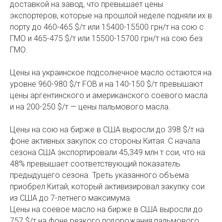
доставкой на завод, что превышает цены
экспортеров, которые на прошлой неделе подняли их в
порту до 460-465 $/т или 15400-15500 грн/т на сою с
ГМО и 465-475 $/т или 15500-15700 грн/т на сою без
ГМО.
Цены на украинское подсолнечное масло остаются на
уровне 960-980 $/т FOB и на 140-150 $/т превышают
цены аргентинского и американского соевого масла
и на 200-250 $/т — цены пальмового масла.
Цены на сою на бирже в США выросли до 398 $/т на
фоне активных закупок со стороны Китая. С начала
сезона США экспортировали 45,349 млн т сои, что на
48% превышает соответствующий показатель
предыдущего сезона. Треть указанного объема
приобрел Китай, который активизировал закупку сои
из США до 7-летнего максимума.
Цены на соевое масло на бирже в США выросли до
757 $/т на фоне резкого подорожания пальмового